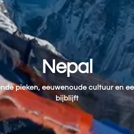
Nepal
nde pieken, eeuwenoude cultuur en een 
bijblijft