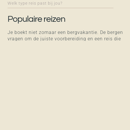
Welk type reis past bij jou?
Populaire reizen
Je boekt niet zomaar een bergvakantie. De bergen
vragen om de juiste voorbereiding en een reis die
goed bij je past.
Daarom hebben we verschillende soorten reizen
samengesteld. Ontdek hieronder onze populairste
avonturen.
Alle niveaus