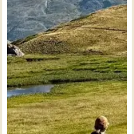
Ga met Mandala Travel op reis naar de mooiste
berggebieden ter wereld. Van de ruige Alpen en de
Pyreneeën tot het Atlasgebergte en de
indrukwekkende Himalaya. Elke bestemming biedt
een bijzondere combinatie van avontuur, natuur
en cultuur.
Je wandelt door indrukwekkende landschappen
en komt tot rust in de bergen. Een reis waarbij je
actief onderweg bent en tegelijk nieuwe energie
opdoet.
Elke reis stellen we zorgvuldig samen, afgestemd
op jouw wensen, ervaring en tempo.
Bekijk onze reizen
Meer over ons