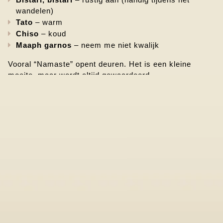
Bistari, bistari
 – rustig aan (handig tijdens het 
wandelen)
Tato
 – warm
Chiso
 – koud
Maaph garnos
 – neem me niet kwalijk
Vooral “Namaste” opent deuren. Het is een kleine 
moeite, maar wordt altijd gewaardeerd.
Tips voor onderweg
Begin een gesprek met een simpele “Namaste”, met je 
handen tegen elkaar voor je borst. Het is een gebaar 
van respect en welkom.
Schrijf een paar woorden op of oefen ze alvast. Dat 
maakt het contact op de eerste dagen makkelijker.
In afgelegen dorpen helpt een gids meer dan een 
vertaal-app. De variatie in talen en accenten is groot.
En misschien nog wel het mooiste: kinderen pikken het 