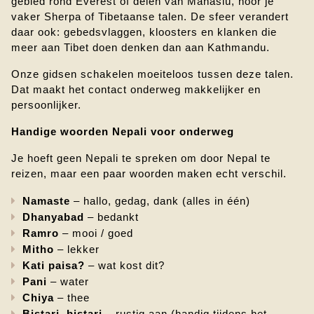
gebied rond Everest of delen van Manaslu, hoor je 
vaker Sherpa of Tibetaanse talen. De sfeer verandert 
daar ook: gebedsvlaggen, kloosters en klanken die 
meer aan Tibet doen denken dan aan Kathmandu.
Onze gidsen schakelen moeiteloos tussen deze talen. 
Dat maakt het contact onderweg makkelijker en 
persoonlijker.
Handige woorden Nepali voor onderweg
Je hoeft geen Nepali te spreken om door Nepal te 
reizen, maar een paar woorden maken echt verschil.
Namaste
 – hallo, gedag, dank (alles in één)
Dhanyabad
 – bedankt
Ramro
 – mooi / goed
Mitho
 – lekker
Kati paisa?
 – wat kost dit?
Pani
 – water
Chiya
 – thee