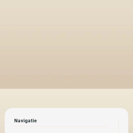
snel op. Tijdens familiereizen leren zij vaak in een paar 
dagen meer woorden dan volwassenen in twee weken.
Op reis naar Nepal
Wil je zelf de taal in de praktijk horen? Bij Mandala 
Travel organiseren 
we 
rondreizen
, 
trektochten
 en 
familiereizen
 door 
Nepal. 
Neem contact op
 voor een persoonlijk gesprek 
over je reis.
Terug naar blog
Navigatie