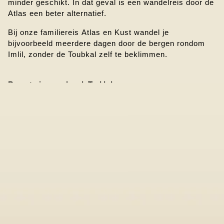
minder geschikt. In dat geval is een wandelreis door de 
Atlas een beter alternatief.
Bij onze familiereis Atlas en Kust wandel je 
bijvoorbeeld meerdere dagen door de bergen rondom 
Imlil, zonder de Toubkal zelf te beklimmen.
Bewust reizen rondom de Toubkal
Het gebied rond de Toubkal is de afgelopen jaren 
populairder geworden. Dat brengt kansen, maar ook 
druk op de omgeving.
Wij kiezen er bewust voor om samen te werken met 
lokale Berberfamilies in de vallei. Je overnacht in gîtes 
die door dorpsbewoners worden gerund, eet wat er 
lokaal wordt bereid en wordt begeleid door gidsen die 
hier al jaren werken.
De bagage wordt gedragen door muilezels, niet door 
jeeps. Het is geen perfect systeem, maar wel een 